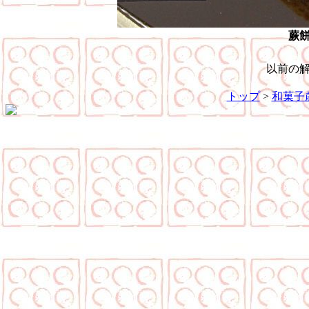
蕨
以前の
トップ
>
和菓子