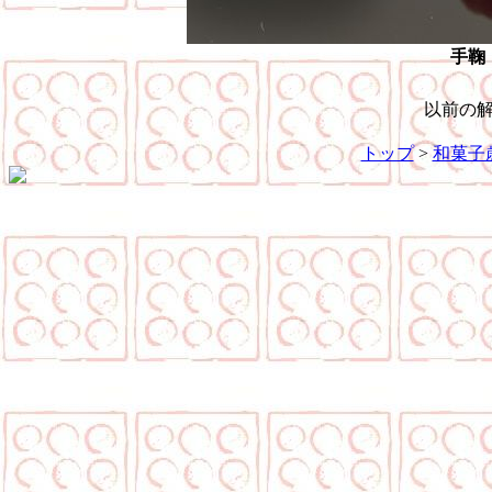
手鞠
以前の
トップ
>
和菓子