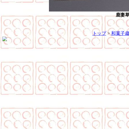
鹿妻
トップ
>
和菓子