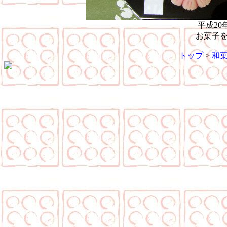
平成20
お菓子
トップ
>
和