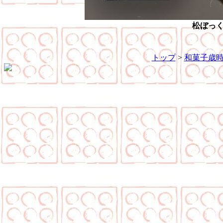
松ぼっ
トップ
>
和菓子歳