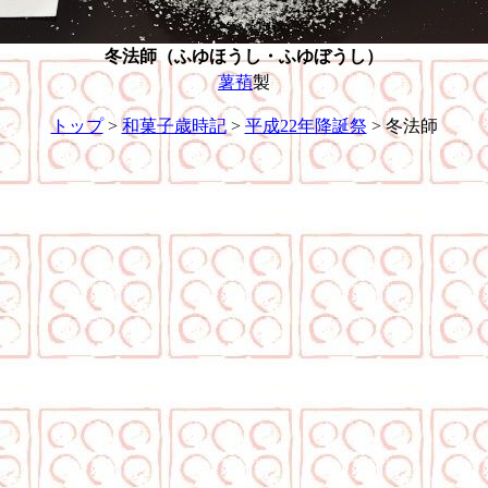
冬法師（ふゆほうし・ふゆぼうし）
薯蕷
製
トップ
>
和菓子歳時記
>
平成22年降誕祭
> 冬法師