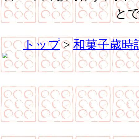
と
トップ
>
和菓子歳時