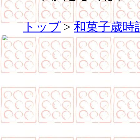
トップ
>
和菓子歳時